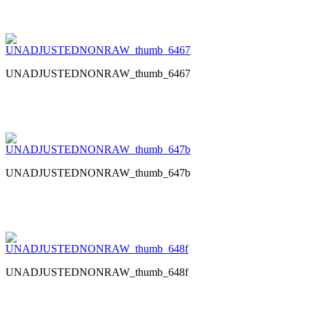
UNADJUSTEDNONRAW_thumb_6467
UNADJUSTEDNONRAW_thumb_647b
UNADJUSTEDNONRAW_thumb_648f