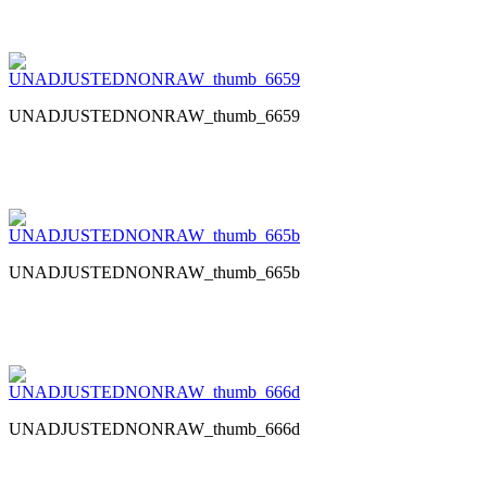
UNADJUSTEDNONRAW_thumb_6659
UNADJUSTEDNONRAW_thumb_665b
UNADJUSTEDNONRAW_thumb_666d