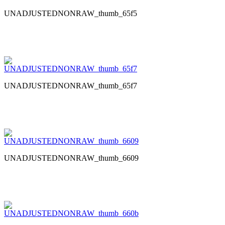
UNADJUSTEDNONRAW_thumb_65f5
UNADJUSTEDNONRAW_thumb_65f7
UNADJUSTEDNONRAW_thumb_6609