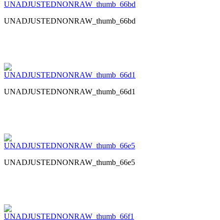
UNADJUSTEDNONRAW_thumb_66bd
UNADJUSTEDNONRAW_thumb_66d1
UNADJUSTEDNONRAW_thumb_66e5