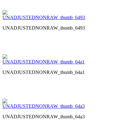
UNADJUSTEDNONRAW_thumb_6493
UNADJUSTEDNONRAW_thumb_64a1
UNADJUSTEDNONRAW_thumb_64a3