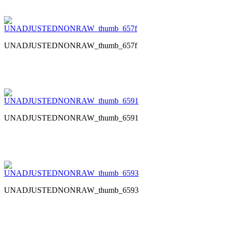
UNADJUSTEDNONRAW_thumb_657f
UNADJUSTEDNONRAW_thumb_6591
UNADJUSTEDNONRAW_thumb_6593