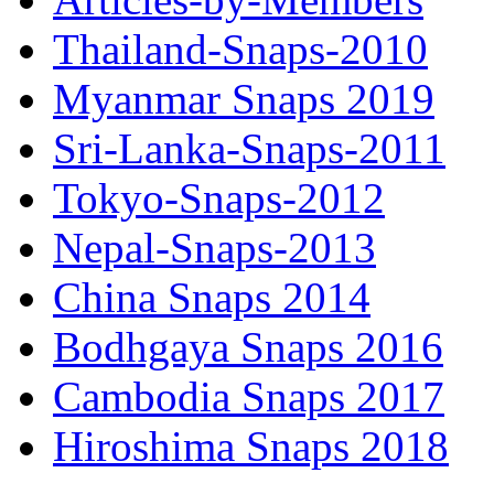
Thailand-Snaps-2010
Myanmar Snaps 2019
Sri-Lanka-Snaps-2011
Tokyo-Snaps-2012
Nepal-Snaps-2013
China Snaps 2014
Bodhgaya Snaps 2016
Cambodia Snaps 2017
Hiroshima Snaps 2018