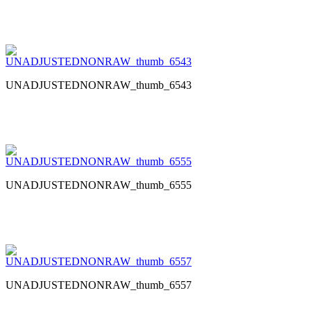
UNADJUSTEDNONRAW_thumb_6543
UNADJUSTEDNONRAW_thumb_6555
UNADJUSTEDNONRAW_thumb_6557