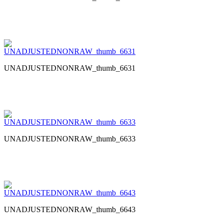
UNADJUSTEDNONRAW_thumb_6631
UNADJUSTEDNONRAW_thumb_6633
UNADJUSTEDNONRAW_thumb_6643