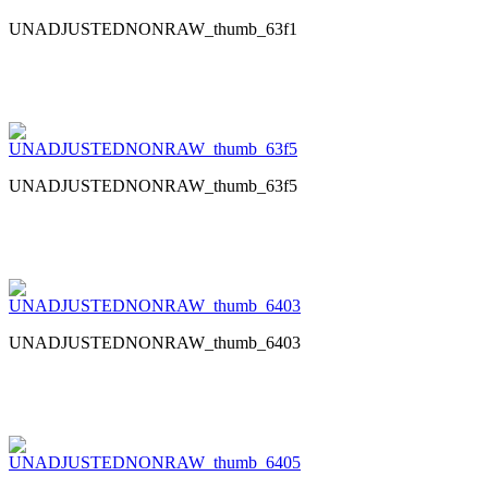
UNADJUSTEDNONRAW_thumb_63f1
UNADJUSTEDNONRAW_thumb_63f5
UNADJUSTEDNONRAW_thumb_6403