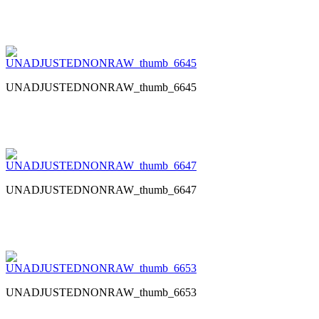
UNADJUSTEDNONRAW_thumb_6645
UNADJUSTEDNONRAW_thumb_6647
UNADJUSTEDNONRAW_thumb_6653